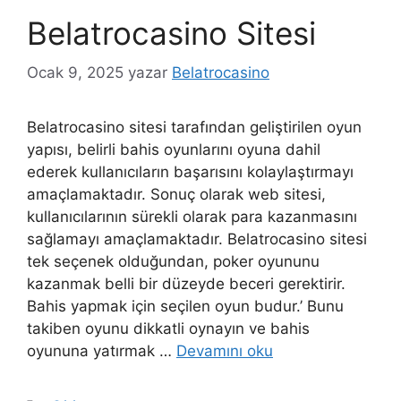
Belatrocasino Sitesi
Ocak 9, 2025
yazar
Belatrocasino
Belatrocasino sitesi tarafından geliştirilen oyun
yapısı, belirli bahis oyunlarını oyuna dahil
ederek kullanıcıların başarısını kolaylaştırmayı
amaçlamaktadır. Sonuç olarak web sitesi,
kullanıcılarının sürekli olarak para kazanmasını
sağlamayı amaçlamaktadır. Belatrocasino sitesi
tek seçenek olduğundan, poker oyununu
kazanmak belli bir düzeyde beceri gerektirir.
Bahis yapmak için seçilen oyun budur.’ Bunu
takiben oyunu dikkatli oynayın ve bahis
oyununa yatırmak …
Devamını oku