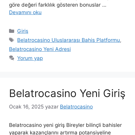
göre değeri farklılık gösteren bonuslar …
Devamını oku
Kategoriler
Giriş
Etiketler
Belatrocasino Uluslararası Bahis Platformu
,
Belatrocasino Yeni Adresi
Yorum yap
Belatrocasino Yeni Giriş
Ocak 16, 2025
yazar
Belatrocasino
Belatrocasino yeni giriş Bireyler bilinçli bahisler
yaparak kazançlarını artırma potansiyeline