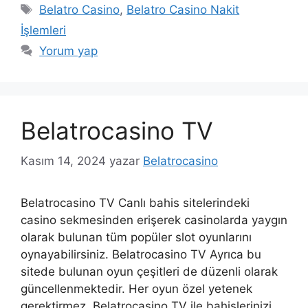
Etiketler
Belatro Casino
,
Belatro Casino Nakit
İşlemleri
Yorum yap
Belatrocasino TV
Kasım 14, 2024
yazar
Belatrocasino
Belatrocasino TV Canlı bahis sitelerindeki
casino sekmesinden erişerek casinolarda yaygın
olarak bulunan tüm popüler slot oyunlarını
oynayabilirsiniz. Belatrocasino TV Ayrıca bu
sitede bulunan oyun çeşitleri de düzenli olarak
güncellenmektedir. Her oyun özel yetenek
gerektirmez. Belatrocasino TV ile bahislerinizi