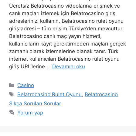
Ücretsiz Belatrocasino videolarına erişmek ve
canlı maçları izlemek için Belatrocasino giriş
adreslerinizi kullanın. Belatrocasino rulet oyunu
giriş adresi – tüm erişim Türkiye’den mevcuttur.
Belatrocasino canlı maç yayın hizmeti,
kullanıcıların kayıt gerektirmeden maçları gerçek
zamanlı olarak izlemelerine olanak tanır. Türk
internet kullanıcıları Belatrocasino rulet oyunu
giriş URL’lerine …
Devamını oku
Kategoriler
Casino
Etiketler
Belatrocasino Rulet Oyunu
,
Belatrocasino
Sıkça Sorulan Sorular
Yorum yap