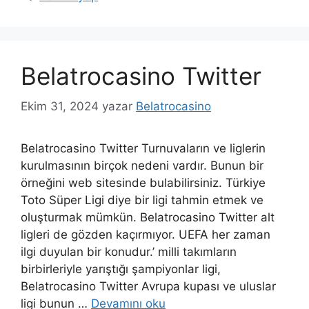
Belatrocasino Twitter
Ekim 31, 2024
yazar
Belatrocasino
Belatrocasino Twitter Turnuvaların ve liglerin
kurulmasının birçok nedeni vardır. Bunun bir
örneğini web sitesinde bulabilirsiniz. Türkiye
Toto Süper Ligi diye bir ligi tahmin etmek ve
oluşturmak mümkün. Belatrocasino Twitter alt
ligleri de gözden kaçırmıyor. UEFA her zaman
ilgi duyulan bir konudur.’ milli takımların
birbirleriyle yarıştığı şampiyonlar ligi,
Belatrocasino Twitter Avrupa kupası ve uluslar
ligi bunun …
Devamını oku