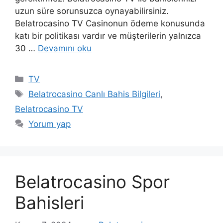
uzun süre sorunsuzca oynayabilirsiniz.
Belatrocasino TV Casinonun ödeme konusunda
katı bir politikası vardır ve müşterilerin yalnızca
30 …
Devamını oku
Kategoriler
TV
Etiketler
Belatrocasino Canlı Bahis Bilgileri
,
Belatrocasino TV
Yorum yap
Belatrocasino Spor
Bahisleri