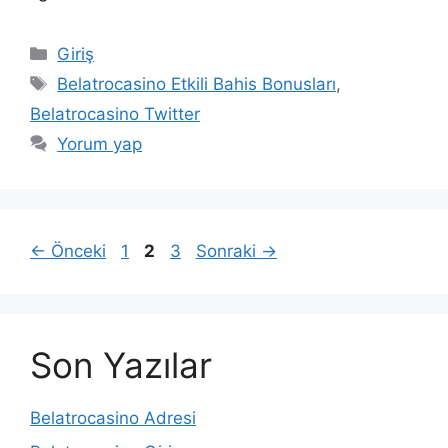
Kategoriler
Giriş
Etiketler
Belatrocasino Etkili Bahis Bonusları
,
Belatrocasino Twitter
Yorum yap
Sayfa
Sayfa
Sayfa
←
Önceki
1
2
3
Sonraki
→
Son Yazılar
Belatrocasino Adresi