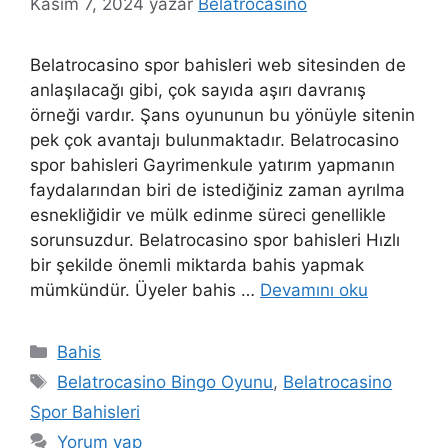
Kasım 7, 2024
yazar
Belatrocasino
Belatrocasino spor bahisleri web sitesinden de
anlaşılacağı gibi, çok sayıda aşırı davranış
örneği vardır. Şans oyununun bu yönüyle sitenin
pek çok avantajı bulunmaktadır. Belatrocasino
spor bahisleri Gayrimenkule yatırım yapmanın
faydalarından biri de istediğiniz zaman ayrılma
esnekliğidir ve mülk edinme süreci genellikle
sorunsuzdur. Belatrocasino spor bahisleri Hızlı
bir şekilde önemli miktarda bahis yapmak
mümkündür. Üyeler bahis …
Devamını oku
Kategoriler
Bahis
Etiketler
Belatrocasino Bingo Oyunu
,
Belatrocasino
Spor Bahisleri
Yorum yap