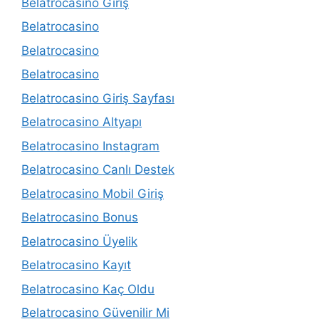
Belatrocasino Giriş
Belatrocasino
Belatrocasino
Belatrocasino
Belatrocasino Giriş Sayfası
Belatrocasino Altyapı
Belatrocasino Instagram
Belatrocasino Canlı Destek
Belatrocasino Mobil Giriş
Belatrocasino Bonus
Belatrocasino Üyelik
Belatrocasino Kayıt
Belatrocasino Kaç Oldu
Belatrocasino Güvenilir Mi