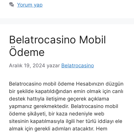
Yorum yap
Belatrocasino Mobil
Ödeme
Aralık 19, 2024
yazar
Belatrocasino
Belatrocasino mobil ödeme Hesabınızın düzgün
bir şekilde kapatıldığından emin olmak için canlı
destek hattıyla iletişime geçerek açıklama
yapmanız gerekmektedir. Belatrocasino mobil
ödeme şikâyeti, bir kaza nedeniyle web
sitesinin kapatılmasıyla ilgili her türlü iddiayı ele
almak için gerekli adımları atacaktır. Hem