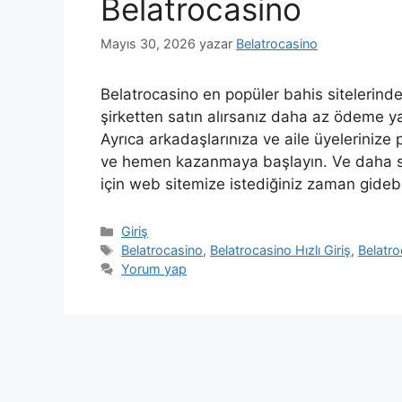
Belatrocasino
Mayıs 30, 2026
yazar
Belatrocasino
Belatrocasino en popüler bahis sitelerinde
şirketten satın alırsanız daha az ödeme ya
Ayrıca arkadaşlarınıza ve aile üyelerinize p
ve hemen kazanmaya başlayın. Ve daha son
için web sitemize istediğiniz zaman gidebi
Kategoriler
Giriş
Etiketler
Belatrocasino
,
Belatrocasino Hızlı Giriş
,
Belatro
Yorum yap